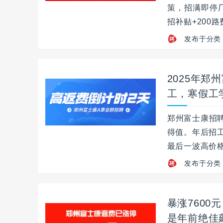
策，招满即停厂
招补贴+200路
发布于分类
2025年
工，寒假工
郑州富士康招聘
得值。年后招
最后一波高价格
发布于分类
暴涨760
是年前绝佳